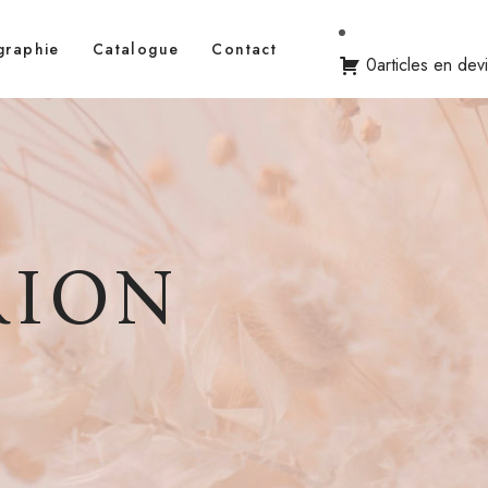
graphie
Catalogue
Contact
0articles en dev
RION