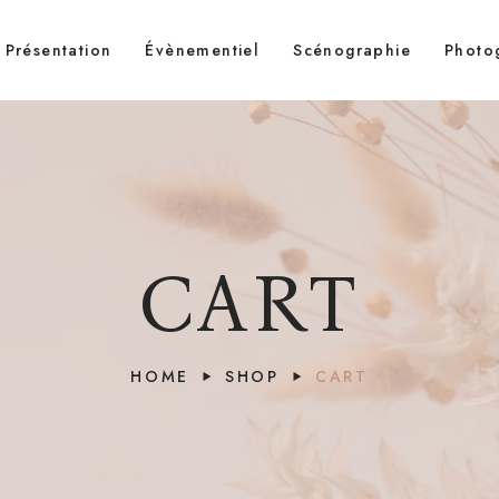
Présentation
Évènementiel
Scénographie
Photo
CART
HOME
SHOP
CART