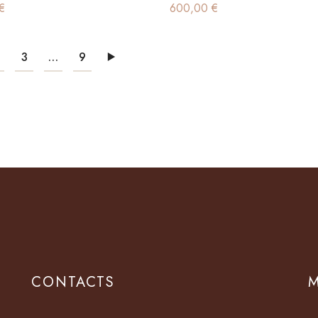
€
600,00
€
3
…
9
CONTACTS