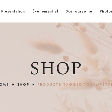
Présentation
Évènementiel
Scénographie
Photo
SHOP
OME
SHOP
PRODUCTS TAGGED “CHAMPÊTR