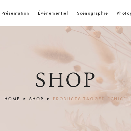
Présentation
Évènementiel
Scénographie
Photo
SHOP
HOME
SHOP
PRODUCTS TAGGED “CHIC”