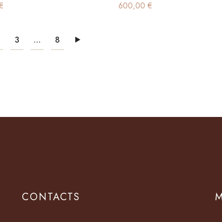
€
600,00
€
3
…
8
CONTACTS