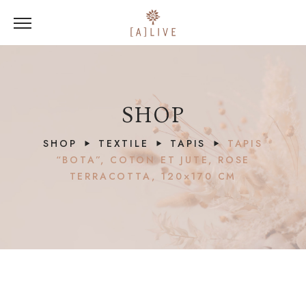
SHOP
SHOP
TEXTILE
TAPIS
TAPIS
“BOTA”, COTON ET JUTE, ROSE
TERRACOTTA, 120×170 CM