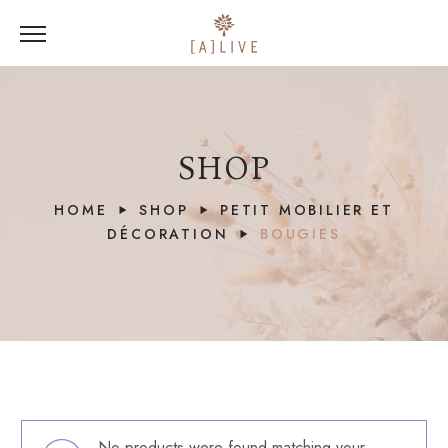
SHOP
HOME
SHOP
PETIT MOBILIER ET
DÉCORATION
BOUGIES
No products were found matching your