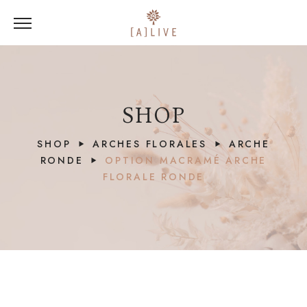
SHOP
SHOP
ARCHES FLORALES
ARCHE
RONDE
OPTION MACRAMÉ ARCHE
FLORALE RONDE